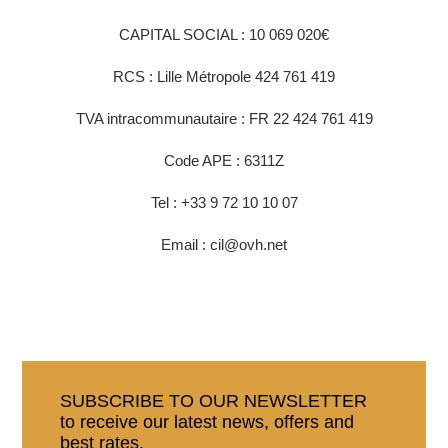
CAPITAL SOCIAL : 10 069 020€
RCS : Lille Métropole 424 761 419
TVA intracommunautaire : FR 22 424 761 419
Code APE : 6311Z
Tel : +33 9 72 10 10 07
Email : cil@ovh.net
SUBSCRIBE TO OUR NEWSLETTER
to receive our latest news, offers and
best rates.