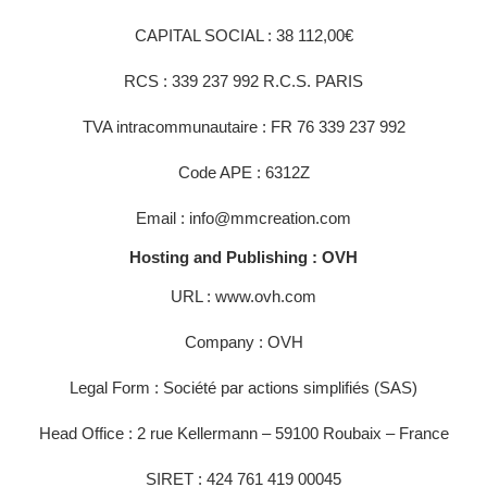
CAPITAL SOCIAL : 38 112,00€
RCS : 339 237 992 R.C.S. PARIS
ROOMS
TVA intracommunautaire : FR 76 339 237 992
SERVICES
Code APE : 6312Z
GALLERY
OFFERS
Email : info@mmcreation.com
TOURISM
Hosting and Publishing : OVH
GROUPS & BUSINESS
URL : www.ovh.com
OUR COMMITMENT
Company : OVH
EN
FR
NL
Legal Form : Société par actions simplifiés (SAS)
Head Office : 2 rue Kellermann – 59100 Roubaix – France
SIRET : 424 761 419 00045