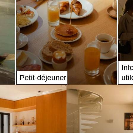
Inf
Petit-déjeuner
uti