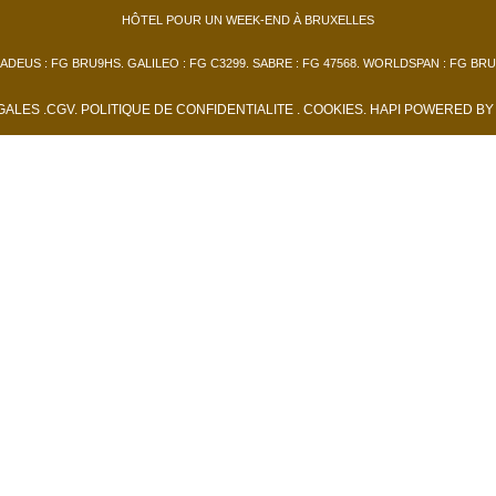
HÔTEL POUR UN WEEK-END À BRUXELLES
ADEUS : FG BRU9HS. GALILEO : FG C3299. SABRE : FG 47568. WORLDSPAN : FG BRU
ÉGALES
.
CGV
.
POLITIQUE DE CONFIDENTIALITE
. COOKIES
.
HAPI
POWERED B