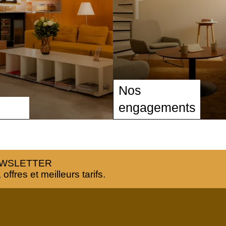
Nos
engagements
FR
EN
NL
EWSLETTER
ffres et meilleurs tarifs.