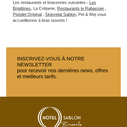
Les restaurants et brasseries suivantes :
Les
GROUPES & BUSINESS
Brigittines
, La Crêperie,
Restaurants le Rabassier
,
NOS ENGAGEMENTS
Pistolet Original
,
Skievelat Sablon
, Pei & Me
i
vous
accueillerons à bras ouverts !
FR
EN
NL
INSCRIVEZ-VOUS À NOTRE
NEWSLETTER
pour recevoir nos dernières news, offres
et meilleurs tarifs.