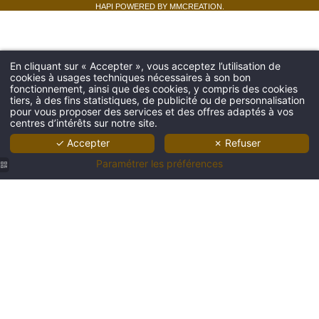
HAPI
POWERED BY
MMCREATION
.
En cliquant sur « Accepter », vous acceptez l’utilisation de
cookies à usages techniques nécessaires à son bon
fonctionnement, ainsi que des cookies, y compris des cookies
tiers, à des fins statistiques, de publicité ou de personnalisation
pour vous proposer des services et des offres adaptés à vos
centres d’intérêts sur notre site.
✓ Accepter
✗ Refuser
Paramétrer les préférences
Notre
Dame de
la
Chapelle
bruxelles
9hotel