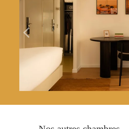
CHAMBRES
SERVICES
GALERIE
OFFRES
TOURISME
GROUPES & BUSINESS
Nos autres chambres