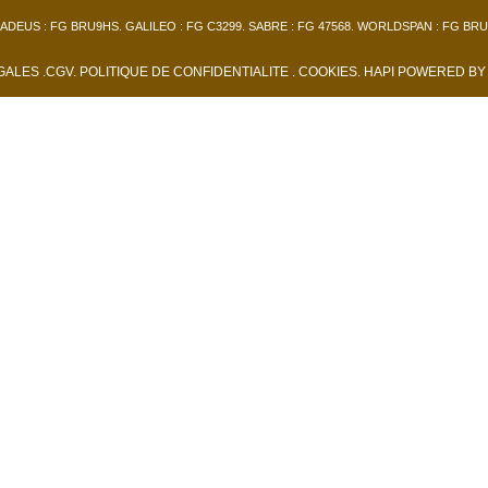
ADEUS : FG BRU9HS. GALILEO : FG C3299. SABRE : FG 47568. WORLDSPAN : FG BRU
ÉGALES
.
CGV
.
POLITIQUE DE CONFIDENTIALITE
. COOKIES
.
HAPI
POWERED B