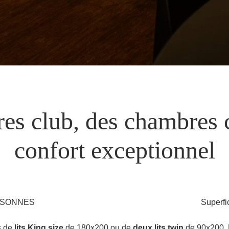
es club, des chambres 
confort exceptionnel
ERSONNES
Superfi
s de
lits King size
de 180x200 ou de
deux lits twin
de 90x200. N