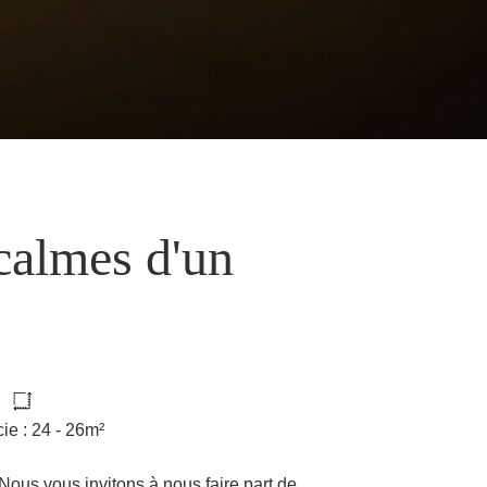
calmes d'un
cie : 24 - 26m²
ous vous invitons à nous faire part de