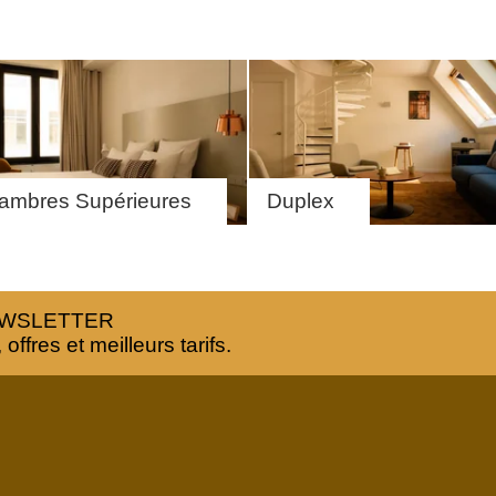
FR
EN
NL
ambres Supérieures
Duplex
EWSLETTER
ffres et meilleurs tarifs.