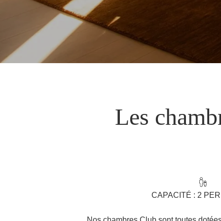
Les chambr
CAPACITÉ : 2 P
Nos chambres Club sont toutes dotée