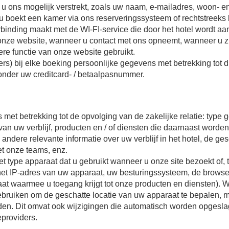
 ons mogelijk verstrekt, zoals uw naam, e-mailadres, woon- en
 u boekt een kamer via ons reserveringssysteem of rechtstreeks 
verbinding maakt met de WI-FI-service die door het hotel wordt aa
p onze website, wanneer u contact met ons opneemt, wanneer u 
re functie van onze website gebruikt.
rs) bij elke boeking persoonlijke gegevens met betrekking tot 
nder uw creditcard- / betaalpasnummer.
et betrekking tot de opvolging van de zakelijke relatie: type g
an uw verblijf, producten en / of diensten die daarnaast worden
 andere relevante informatie over uw verblijf in het hotel, de
et onze teams, enz.
ype apparaat dat u gebruikt wanneer u onze site bezoekt of, tij
 het IP-adres van uw apparaat, uw besturingssysteem, de browser
aat waarmee u toegang krijgt tot onze producten en diensten).
ruiken om de geschatte locatie van uw apparaat te bepalen, me
eden. Dit omvat ook wijzigingen die automatisch worden opgesla
eproviders.