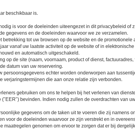
r beschikbaar is.
dig is voor de doeleinden uiteengezet in dit privacybeleid of 
 de gegevens en de doeleinden waarvoor we ze verzamelen.
et betrekking tot uw browsen op de website en de promotionele
ar vanaf uw laatste activiteit op de website of in elektronisch
schouwd en automatisch uitgeschakeld.
 op de site (naam, voornaam, product of dienst, factuuradres, vo
 de datum van uw reservering.
persoonsgegevens echter worden onderworpen aan tussentijdse
e verjaringstermijnen die aan onze relatie zijn verbonden.
leners gebruiken om ons te helpen bij het verlenen van dienste
 ("EER") bevinden. Indien nodig zullen de overdrachten van uw
oonlijke gegevens om de taken uit te voeren die zij namens ons
en voor de doeleinden waarvoor ze zijn verstrekt en in overeen
 maatregelen genomen om ervoor te zorgen dat er bij dergel