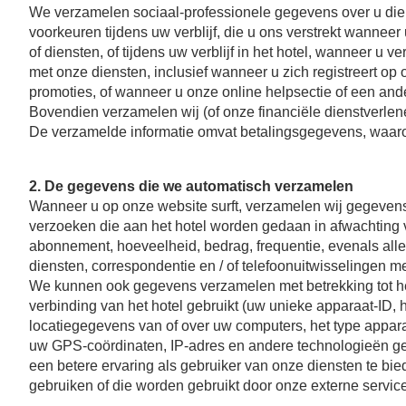
We verzamelen sociaal-professionele gegevens over u die u
voorkeuren tijdens uw verblijf, die u ons verstrekt wanneer
of diensten, of tijdens uw verblijf in het hotel, wanneer u 
met onze diensten, inclusief wanneer u zich registreert o
promoties, of wanneer u onze online helpsectie of een ande
Bovendien verzamelen wij (of onze financiële dienstverlene
De verzamelde informatie omvat betalingsgegevens, waaro
2. De gegevens die we automatisch verzamelen
Wanneer u op onze website surft, verzamelen wij gegevens m
verzoeken die aan het hotel worden gedaan in afwachting v
abonnement, hoeveelheid, bedrag, frequentie, evenals alle
diensten, correspondentie en / of telefoonuitwisselingen m
We kunnen ook gegevens verzamelen met betrekking tot het t
verbinding van het hotel gebruikt (uw unieke apparaat-ID,
locatiegegevens van of over uw computers, het type appar
uw GPS-coördinaten, IP-adres en andere technologieën geb
een betere ervaring als gebruiker van onze diensten te bi
gebruiken of die worden gebruikt door onze externe servic