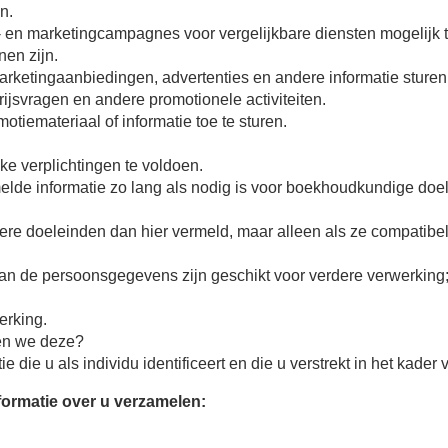
n.
en marketingcampagnes voor vergelijkbare diensten mogelijk te
nen zijn.
rketingaanbiedingen, advertenties en andere informatie sturen v
rijsvragen en andere promotionele activiteiten.
otiemateriaal of informatie toe te sturen.
e verplichtingen te voldoen.
de informatie zo lang als nodig is voor boekhoudkundige doele
e doeleinden dan hier vermeld, maar alleen als ze compatibel 
NL
FR
EN
van de persoonsgegevens zijn geschikt voor verdere verwerking
erking.
en we deze?
 die u als individu identificeert en die u verstrekt in het kader
formatie over u verzamelen: