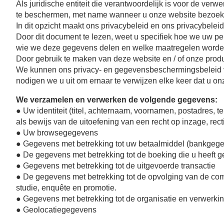
Als juridische entiteit die verantwoordelijk is voor de ve
te beschermen, met name wanneer u onze website bezoekt,
In dit opzicht maakt ons privacybeleid en ons privacybelei
Door dit document te lezen, weet u specifiek hoe we uw pe
wie we deze gegevens delen en welke maatregelen word
Door gebruik te maken van deze website en / of onze prod
We kunnen ons privacy- en gegevensbeschermingsbeleid van 
nodigen we u uit om ernaar te verwijzen elke keer dat u on
We verzamelen en verwerken de volgende gegevens:
● Uw identiteit (titel, achternaam, voornamen, postadres, 
als bewijs van de uitoefening van een recht op inzage, recti
● Uw browsegegevens
● Gegevens met betrekking tot uw betaalmiddel (bankgeg
● De gegevens met betrekking tot de boeking die u heeft 
● Gegevens met betrekking tot de uitgevoerde transactie
● De gegevens met betrekking tot de opvolging van de comme
studie, enquête en promotie.
● Gegevens met betrekking tot de organisatie en verwerking
● Geolocatiegegevens