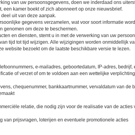
rwerking van uw persoonsgegevens, doen we inderdaad ons uiterst
 een kamer boekt of zich abonneert op onze nieuwsbrief.
d deel uit van deze aanpak.
rsoonlijke gegevens verzamelen, wat voor soort informatie word
en genomen om deze te beschermen.
ucten en diensten, stemt u in met de verwerking van uw persoon
tijd tot tijd wijzigen. Alle wijzigingen worden onmiddellijk va
ze website bezoekt om de laatste beschikbare versie te lezen.
telefoonnummers, e-mailadres, geboortedatum, IP-adres, bedrijf
ficatie of verzet of om te voldoen aan een wettelijke verplichting
evens, chequenummer, bankkaartnummer, vervaldatum van de ba
gemaakt
rciële relatie, die nodig zijn voor de realisatie van de acties
 van prijsvragen, loterijen en eventuele promotionele acties