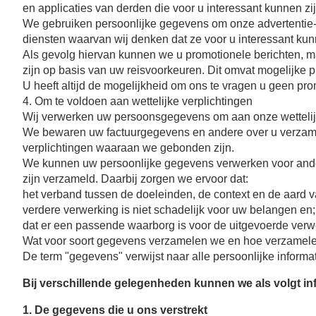
SPECIALE AANBIEDINGEN
en applicaties van derden die voor u interessant kunnen zij
We gebruiken persoonlijke gegevens om onze advertentie- 
diensten waarvan wij denken dat ze voor u interessant kun
TOERISME
Als gevolg hiervan kunnen we u promotionele berichten, ma
zijn op basis van uw reisvoorkeuren. Dit omvat mogelijke p
BUSINESSOPLOSSINGEN
U heeft altijd de mogelijkheid om ons te vragen u geen prom
4. Om te voldoen aan wettelijke verplichtingen
ONZE VERPLICHTING
Wij verwerken uw persoonsgegevens om aan onze wettelijk
We bewaren uw factuurgegevens en andere over u verzamel
verplichtingen waaraan we gebonden zijn.
We kunnen uw persoonlijke gegevens verwerken voor ander
zijn verzameld. Daarbij zorgen we ervoor dat:
het verband tussen de doeleinden, de context en de aard 
verdere verwerking is niet schadelijk voor uw belangen en;
dat er een passende waarborg is voor de uitgevoerde verw
Wat voor soort gegevens verzamelen we en hoe verzamel
De term "gegevens" verwijst naar alle persoonlijke informatie
Bij verschillende gelegenheden kunnen we als volgt in
1. De gegevens die u ons verstrekt