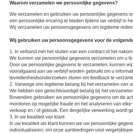
Waarom verzamelen we persoonlijke gegevens?
We verzamelen en gebruiken uw persoonlijke gegevens om 
een persoonlijke ervaring te bieden tijdens uw verblijf in 
Wij verzamelen uw persoonsgegevens om legitieme redene
Wij gebruiken uw persoonsgegevens voor de volgende
1. In verband met het sluiten van een contract of het nako
We kunnen uw persoonlijke gegevens verzamelen om u te id
Door uw persoonlijke gegevens te verzamelen, kunnen wij u
voorafgaand aan uw verblijf worden gebruikt om u informatie 
tevredenheidsonderzoeken sturen om feedback te verzamele
2. Vanwege ons legitieme belang bij het verzamelen van uw 
We hebben een gerechtvaardigd belang bij het verzamel
KAMERS
Bovendien gebruiken we persoonlijke gegevens om de activi
monitoren op mogelijke fraude en het analyseren van elke v
DIENSTEN
verkoop en / of gebruik. Een dergelijke verwerking wordt 
3. In uw kwaliteit van klant
FOTO'S
In uw kwaliteit als klant kunnen we uw persoonlijke gegeve
individualiseren, om onze aanbiedingen voor vergelijkbar