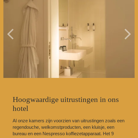
Hoogwaardige uitrustingen in ons
hotel
Al onze kamers zijn voorzien van uitrustingen zoals een
regendouche, welkomstproducten, een kluisje, een
bureau en een Nespresso koffiezetapparaat. Het 9